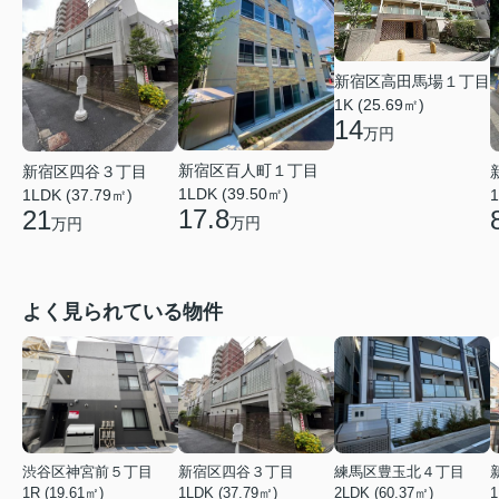
新宿区高田馬場１丁目
1K (25.69㎡)
14
万円
新宿区百人町１丁目
新宿区四谷３丁目
1LDK (39.50㎡)
1LDK (37.79㎡)
1
17.8
21
万円
万円
よく見られている物件
渋谷区神宮前５丁目
新宿区四谷３丁目
練馬区豊玉北４丁目
1R (19.61㎡)
1LDK (37.79㎡)
2LDK (60.37㎡)
1