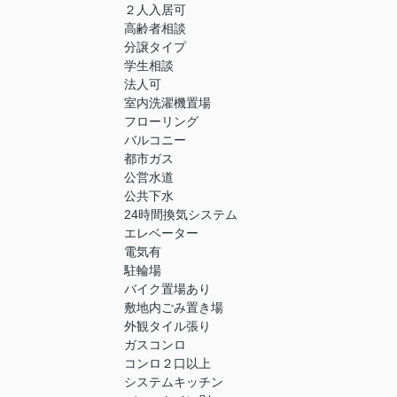
２人入居可
高齢者相談
分譲タイプ
学生相談
法人可
室内洗濯機置場
フローリング
バルコニー
都市ガス
公営水道
公共下水
24時間換気システム
エレベーター
電気有
駐輪場
バイク置場あり
敷地内ごみ置き場
外観タイル張り
ガスコンロ
コンロ２口以上
システムキッチン