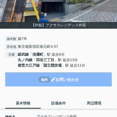
【外観】アクサスレジデンス外苑
築7年
築年数
東京都新宿区南元町4-57
所在地
総武線
「
信濃町
」駅 徒歩6分
交通
丸ノ内線
「
四谷三丁目
」駅 徒歩13分
都営大江戸線
「
国立競技場
」駅 徒歩11分
お問い合わせ
無料
基本情報
設備条件
周辺環境
アクサスレジデンス外苑
物件名