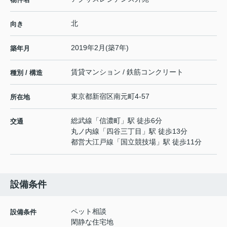
北
向き
2019年2月(築7年)
築年月
賃貸マンション / 鉄筋コンクリート
種別 / 構造
東京都
新宿区
南元町
4-57
所在地
総武線
「
信濃町
」駅 徒歩6分
交通
丸ノ内線
「
四谷三丁目
」駅 徒歩13分
都営大江戸線
「
国立競技場
」駅 徒歩11分
設備条件
ペット相談
設備条件
閑静な住宅地