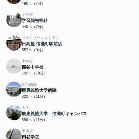
490ｍ（7分）
小学校
学習院初等科
540ｍ（7分）
ファミリーレストラン
日高屋 信濃町駅前店
657ｍ（9分）
中学校
四谷中学校
755ｍ（10分）
総合病院
慶應義塾大学病院
823ｍ（11分）
大学
慶應義塾大学 信濃町キャンパス
858ｍ（11分）
予備校
四谷学院