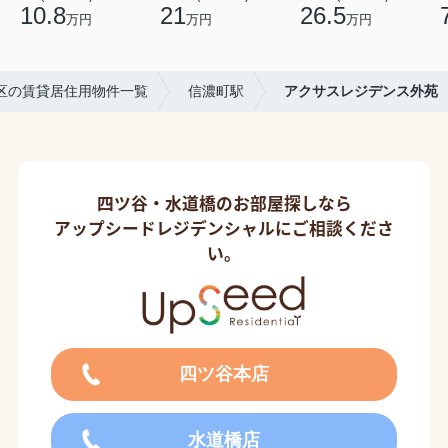
10.8
21
26.5
万円
万円
万円
区の賃貸居住用物件一覧
信濃町駅
アクサスレジデンス外苑
四ツ谷・水道橋のお部屋探しなら
アップシードレジデンシャルにご相談くださ
い。
四ツ谷本店
水道橋店