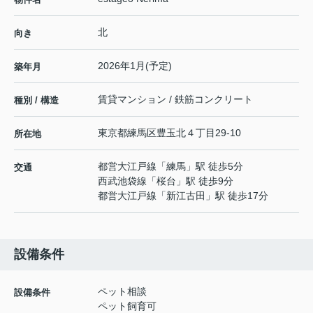
北
向き
2026年1月(予定)
築年月
賃貸マンション / 鉄筋コンクリート
種別 / 構造
東京都
練馬区
豊玉北
４丁目29-10
所在地
都営大江戸線
「
練馬
」駅 徒歩5分
交通
西武池袋線
「
桜台
」駅 徒歩9分
都営大江戸線
「
新江古田
」駅 徒歩17分
設備条件
ペット相談
設備条件
ペット飼育可