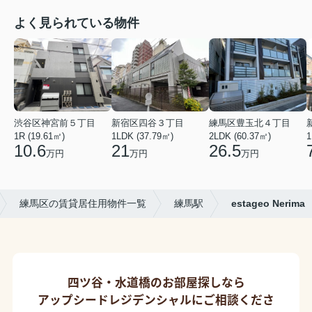
よく見られている物件
渋谷区神宮前５丁目
新宿区四谷３丁目
練馬区豊玉北４丁目
1R (19.61㎡)
1LDK (37.79㎡)
2LDK (60.37㎡)
1
10.6
21
26.5
万円
万円
万円
練馬区の賃貸居住用物件一覧
練馬駅
estageo Nerima
四ツ谷・水道橋のお部屋探しなら
アップシードレジデンシャルにご相談くださ