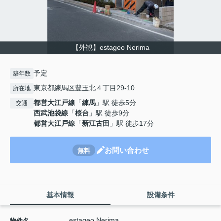
【外観】estageo Nerima
予定
築年数
東京都練馬区豊玉北４丁目29-10
所在地
都営大江戸線
「
練馬
」駅 徒歩5分
交通
西武池袋線
「
桜台
」駅 徒歩9分
都営大江戸線
「
新江古田
」駅 徒歩17分
お問い合わせ
無料
基本情報
設備条件
estageo Nerima
物件名