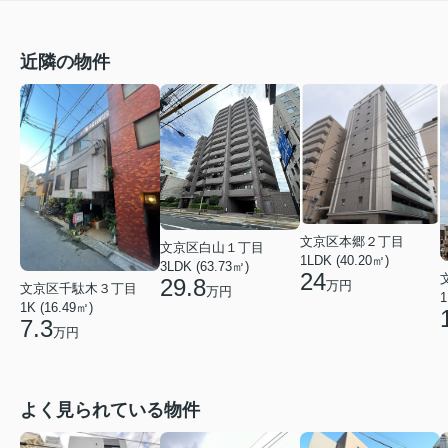
近隣の物件
文京区本郷２丁目
文京区白山１丁目
1LDK (40.20㎡)
3LDK (63.73㎡)
24
29.8
万円
文京区千駄木３丁目
万円
1
1K (16.49㎡)
7.3
万円
よく見られている物件