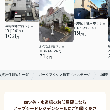
渋谷区千駄ヶ谷５丁目
渋谷区神宮前５丁目
1LDK (34.24㎡)
1R (19.61㎡)
19
万円
10.8
万円
新宿区四谷３丁目
2
1LDK (37.79㎡)
21
万円
賃貸居住用物件一覧
パークアクシス御茶ノ水ステージ
10階
四ツ谷・水道橋のお部屋探しなら
アップシードレジデンシャルにご相談くださ