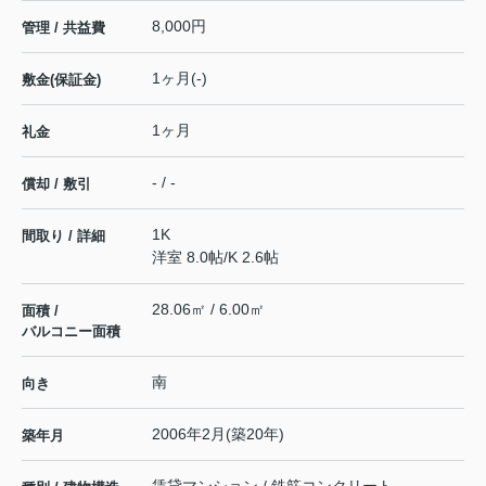
8,000円
管理 / 共益費
1ヶ月(-)
敷金(保証金)
1ヶ月
礼金
- / -
償却 / 敷引
1K
間取り / 詳細
洋室 8.0帖
/
K 2.6帖
28.06㎡ / 6.00㎡
面積 /
バルコニー面積
南
向き
2006年2月(築20年)
築年月
賃貸マンション / 鉄筋コンクリート