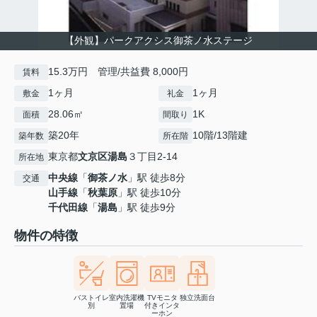
【外観】パークアクシス御茶ノ水ステージ
15.3万円 管理/共益費 8,000円
賃料
1ヶ月
1ヶ月
敷金
礼金
28.06㎡
1K
面積
間取り
築20年
10階/13階建
築年数
所在階
東京都
文京区
湯島
３丁目2-14
所在地
中央線
「
御茶ノ水
」駅 徒歩8分
交通
山手線
「
秋葉原
」駅 徒歩10分
千代田線
「
湯島
」駅 徒歩9分
物件の特徴
バストイレ
室内洗濯機
TVモニタ
独立洗面台
別
置場
付きインタ
ーホン