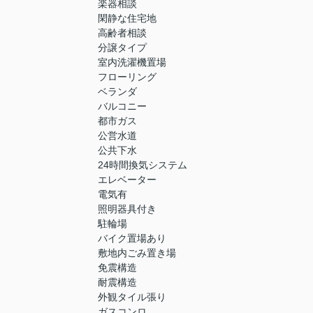
楽器相談
閑静な住宅地
高齢者相談
分譲タイプ
室内洗濯機置場
フローリング
ベランダ
バルコニー
都市ガス
公営水道
公共下水
24時間換気システム
エレベーター
電気有
照明器具付き
駐輪場
バイク置場あり
敷地内ごみ置き場
免震構造
耐震構造
外観タイル張り
ガスコンロ