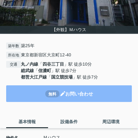
【外観】Ｍハウス
築25年
築年数
東京都新宿区大京町12-40
所在地
丸ノ内線
「
四谷三丁目
」駅 徒歩10分
交通
総武線
「
信濃町
」駅 徒歩7分
都営大江戸線
「
国立競技場
」駅 徒歩7分
お問い合わせ
無料
基本情報
設備条件
周辺環境
Ｍハウス
物件名