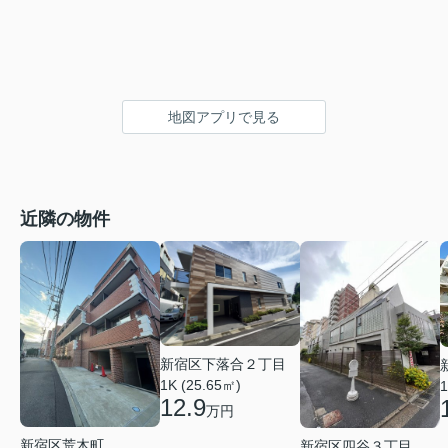
地図アプリで見る
近隣の物件
新宿区下落合２丁目
1K (25.65㎡)
1
12.9
万円
新宿区荒木町
新宿区四谷３丁目