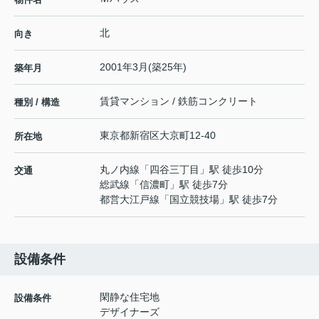
北
向き
2001年3月(築25年)
築年月
賃貸マンション / 鉄筋コンクリート
種別 / 構造
東京都
新宿区
大京町
12-40
所在地
丸ノ内線
「
四谷三丁目
」駅 徒歩10分
交通
総武線
「
信濃町
」駅 徒歩7分
都営大江戸線
「
国立競技場
」駅 徒歩7分
設備条件
閑静な住宅地
設備条件
デザイナーズ