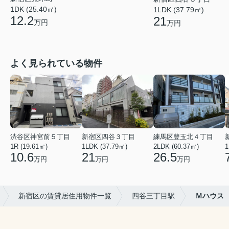
1DK (25.40㎡)
1LDK (37.79㎡)
12.2
21
万円
万円
よく見られている物件
渋谷区神宮前５丁目
新宿区四谷３丁目
練馬区豊玉北４丁目
1R (19.61㎡)
1LDK (37.79㎡)
2LDK (60.37㎡)
1
10.6
21
26.5
万円
万円
万円
新宿区の賃貸居住用物件一覧
四谷三丁目駅
Ｍハウス