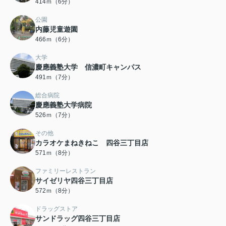
414ｍ（6分）
公園
内藤児童遊園
466ｍ（6分）
大学
慶應義塾大学 信濃町キャンパス
491ｍ（7分）
総合病院
慶應義塾大学病院
526ｍ（7分）
その他
カラオケまねきねこ 四谷三丁目店
571ｍ（8分）
ファミリーレストラン
サイゼリヤ四谷三丁目店
572ｍ（8分）
ドラッグストア
サンドラッグ四谷三丁目店