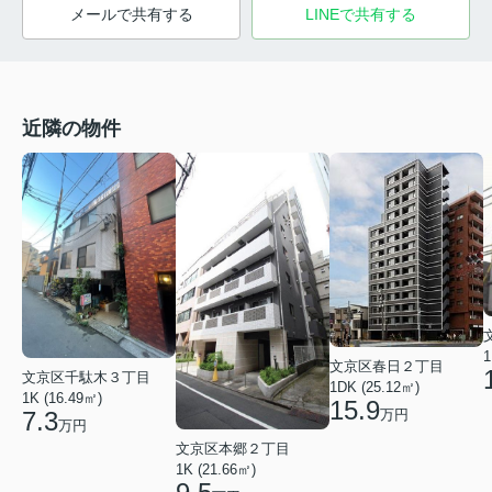
メールで共有する
LINEで共有する
近隣の物件
1
文京区春日２丁目
文京区千駄木３丁目
1DK (25.12㎡)
1K (16.49㎡)
15.9
7.3
万円
万円
文京区本郷２丁目
1K (21.66㎡)