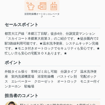
浴室乾燥機
オートロッ
エレベータ
ク
ー
セールスポイント
都営大江戸線「本郷三丁目駅」徒歩4分、分譲賃貸マンション
「スカイコート本郷東大前第３」のご紹介です。★徒歩圏内で2
駅3路線利用可能です。★温水洗浄便座、システムキッチン完備
です。★モニタ付きオートロックでセキュリティも安心です。★
忙しい方も安心の宅配ＢＯＸあります。★
ポイント
外観タイル張り
常時ゴミ出し可能
分譲タイプ
温水洗浄便
座
室内洗濯機置場
浴室乾燥機
バストイレ別
宅配ボック
ス
エレベーター
クローゼット
オートロック
モニター付イ
ンターホン
駐輪場
担当者のコメント