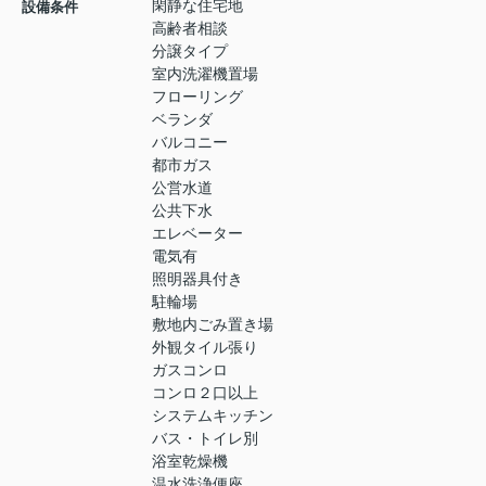
閑静な住宅地
設備条件
高齢者相談
分譲タイプ
室内洗濯機置場
フローリング
ベランダ
バルコニー
都市ガス
公営水道
公共下水
エレベーター
電気有
照明器具付き
駐輪場
敷地内ごみ置き場
外観タイル張り
ガスコンロ
コンロ２口以上
システムキッチン
バス・トイレ別
浴室乾燥機
温水洗浄便座