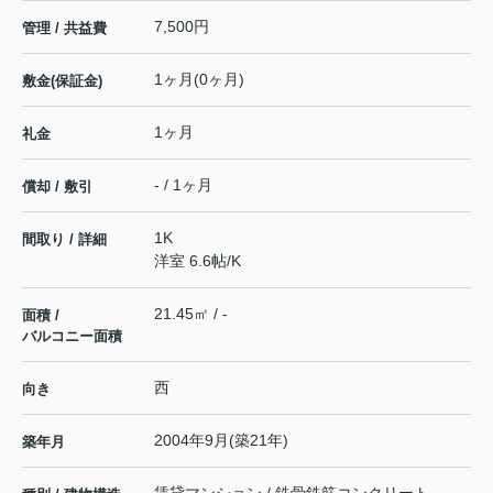
7,500円
管理 / 共益費
1ヶ月(0ヶ月)
敷金(保証金)
1ヶ月
礼金
- / 1ヶ月
償却 / 敷引
1K
間取り / 詳細
洋室 6.6帖
/
K
21.45㎡ / -
面積 /
バルコニー面積
西
向き
2004年9月(築21年)
築年月
賃貸マンション / 鉄骨鉄筋コンクリート