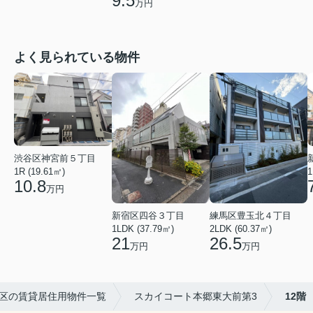
9.5
万円
よく見られている物件
渋谷区神宮前５丁目
1
1R (19.61㎡)
10.8
万円
練馬区豊玉北４丁目
新宿区四谷３丁目
2LDK (60.37㎡)
1LDK (37.79㎡)
26.5
21
万円
万円
区の賃貸居住用物件一覧
スカイコート本郷東大前第3
12階