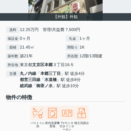
【外観】外観
12.25万円 管理/共益費 7,500円
賃料
0ヶ月
1ヶ月
保証金
礼金
21.45㎡
1K
面積
間取り
築21年
12階/13階建
築年数
所在階
東京都
文京区
本郷
３丁目16-5
所在地
丸ノ内線
「
本郷三丁目
」駅 徒歩4分
交通
都営三田線
「
水道橋
」駅 徒歩8分
総武線
「
御茶ノ水
」駅 徒歩10分
物件の特徴
バストイレ
室内洗濯機
TVモニタ
独立洗面台
別
置場
付きインタ
ーホン