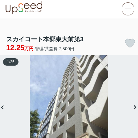
スカイコート本郷東大前第3
12.25
万円
管理/共益費 7,500円
1
/
25