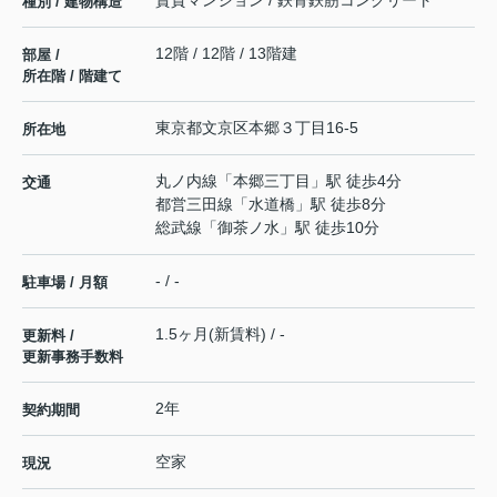
種別 / 建物構造
12階 / 12階 / 13階建
部屋 /
所在階 / 階建て
東京都
文京区
本郷
３丁目16-5
所在地
丸ノ内線
「
本郷三丁目
」駅 徒歩4分
交通
都営三田線
「
水道橋
」駅 徒歩8分
総武線
「
御茶ノ水
」駅 徒歩10分
- / -
駐車場 / 月額
1.5ヶ月(新賃料) / -
更新料 /
更新事務手数料
2年
契約期間
空家
現況