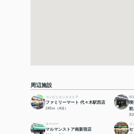
周辺施設
コンビニエンスストア
喫
ファミリーマート 代々木駅西店
喫
245ｍ（4分）
前
3
スーパー
コ
マルマンストア南新宿店
セ