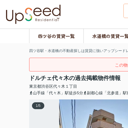
四ツ谷の賃貸一覧
水道橋の賃貸一
四ツ谷駅・水道橋の不動産探しは賃貸に強いアップシード
この物
ドルチェ代々木の過去掲載物件情報
東京都
渋谷区
代々木
１丁目
山手線「代々木」駅徒歩5分
副都心線「北参道」駅
1
/
5