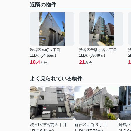
近隣の物件
渋谷区本町３丁目
渋谷区千駄ヶ谷３丁目
1LDK (54.65㎡)
1LDK (35.49㎡)
2
18.4
21
1
万円
万円
よく見られている物件
渋谷区神宮前５丁目
新宿区四谷３丁目
練馬区
1R (19.61㎡)
1LDK (37.79㎡)
2LDK 