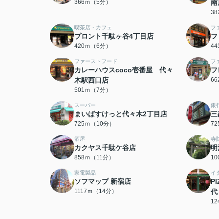
366ｍ（5分）
南
3
喫茶店・カフェ
フ
プロント千駄ヶ谷4丁目店
フ
420ｍ（6分）
4
ファーストフード
フ
カレーハウスcoco壱番屋 代々
フ
木駅西口店
6
501ｍ（7分）
スーパー
銀
まいばすけっと代々木2丁目店
三
725ｍ（10分）
7
酒屋
寺
カクヤス千駄ケ谷店
明
858ｍ（11分）
1
家電製品
イ
ソフマップ 新宿店
P
1117ｍ（14分）
代
1