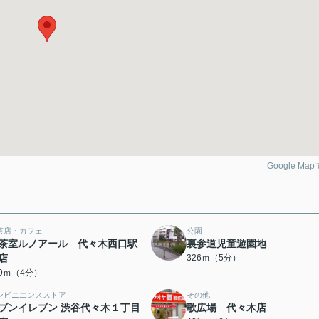
Google Ma
茶店・カフェ
公園
茶室ルノアール 代々木西口駅
裏参道児童遊園地
店
326ｍ（5分）
19ｍ（4分）
ンビニエンスストア
その他
ブンイレブン 渋谷代々木１丁目
歌広場 代々木店