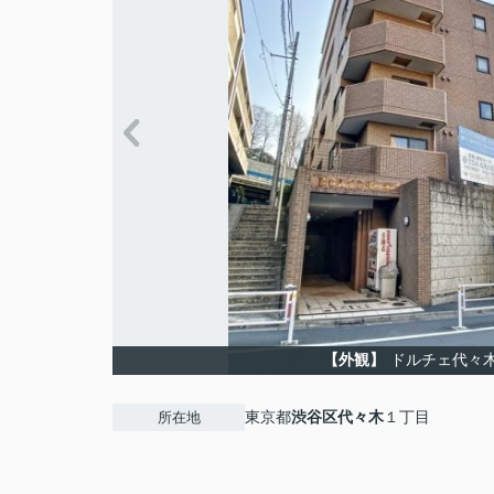
【外観】
ドルチェ代々
東京都
渋谷区
代々木
１丁目
所在地