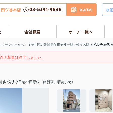
03-5341-4838
四ツ谷本店
水
来店予約
覧
会社概要
オーナー様へ
ドルチェ代
レジデンシャルへ！
渋谷区の賃貸居住用物件一覧
代々木駅
件の募集は終了しました。
徒歩7分
小田急小田原線「南新宿」駅徒歩8分