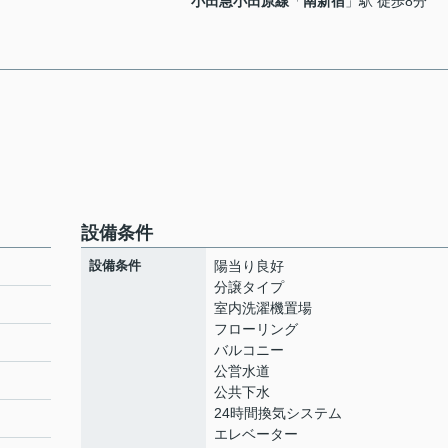
小田急小田原線
「
南新宿
」駅 徒歩8分
設備条件
設備条件
陽当り良好
分譲タイプ
室内洗濯機置場
フローリング
ト
バルコニー
公営水道
公共下水
24時間換気システム
エレベーター