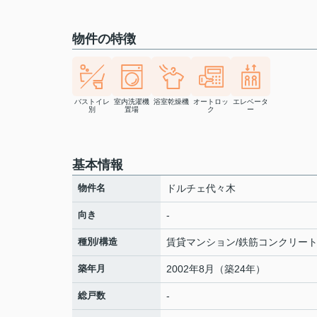
物件の特徴
バストイレ
室内洗濯機
浴室乾燥機
オートロッ
エレベータ
別
置場
ク
ー
基本情報
物件名
ドルチェ代々木
向き
-
種別/構造
賃貸マンション/鉄筋コンクリー
築年月
2002年8月（築24年）
総戸数
-