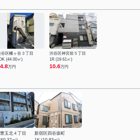
渋谷区幡ヶ谷３丁目
渋谷区神宮前５丁目
DK (44.00㎡)
1R (19.61㎡)
4.8
10.6
万円
万円
豊玉北４丁目
新宿区四谷坂町
(60.37㎡)
1K (10.83㎡)