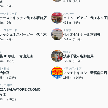
店
401ｍ（6分）
82ｍ（5分）
ァーストフード
スーパー
ァーストキッチン代々木駅前店
ｍｉｎｉピアゴ 代々木１丁
43ｍ（6分）
463ｍ（6分）
ァーストフード
予備校
レッシュネスバーガー 代々木
代々木ゼミナール本部校
62ｍ（9分）
724ｍ（10分）
行
郵便局
菱UFJ銀行 青山支店
渋谷千駄ヶ谷郵便局
25ｍ（10分）
770ｍ（10分）
院・神社
ドラッグストア
治神宮
マツモトキヨシ 新宿南口店
008ｍ（13分）
1108ｍ（14分）
タリア料理
IZZA SALVATORE CUOMO
々木
246ｍ（16分）