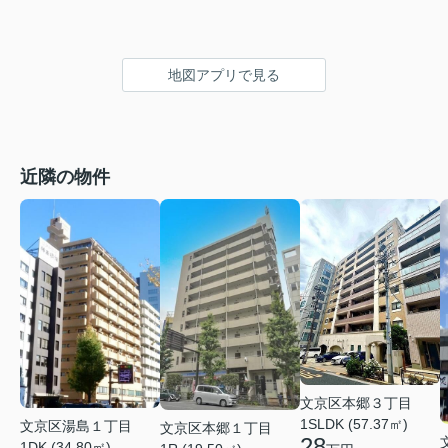
地図アプリで見る
近隣の物件
文京区本郷３丁目
1SLDK (57.37㎡)
文京区湯島１丁目
文京区本郷１丁目
28
1DK (34.80㎡)