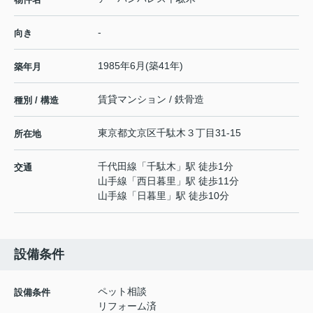
-
向き
1985年6月(築41年)
築年月
賃貸マンション / 鉄骨造
種別 / 構造
東京都
文京区
千駄木
３丁目31-15
所在地
千代田線
「
千駄木
」駅 徒歩1分
交通
山手線
「
西日暮里
」駅 徒歩11分
山手線
「
日暮里
」駅 徒歩10分
設備条件
ペット相談
設備条件
リフォーム済