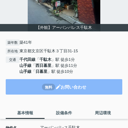
【外観】アーバンパレス千駄木
築41年
築年数
東京都文京区千駄木３丁目31-15
所在地
千代田線
「
千駄木
」駅 徒歩1分
交通
山手線
「
西日暮里
」駅 徒歩11分
山手線
「
日暮里
」駅 徒歩10分
お問い合わせ
無料
基本情報
設備条件
周辺環境
アーバンパレス千駄木
物件名