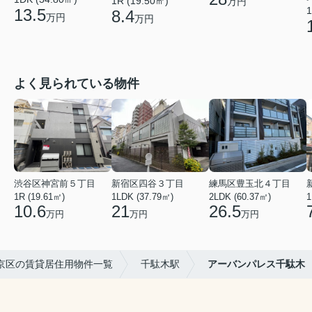
1R (19.50㎡)
万円
1
13.5
8.4
万円
万円
よく見られている物件
渋谷区神宮前５丁目
新宿区四谷３丁目
練馬区豊玉北４丁目
1R (19.61㎡)
1LDK (37.79㎡)
2LDK (60.37㎡)
1
10.6
21
26.5
万円
万円
万円
京区の賃貸居住用物件一覧
千駄木駅
アーバンパレス千駄木