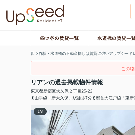
四ツ谷の賃貸一覧
水道橋の賃貸一
四ツ谷駅・水道橋の不動産探しは賃貸に強いアップシード
この物
リアンの過去掲載物件情報
東京都
新宿区
大久保
２丁目25-22
山手線「新大久保」駅徒歩7分
都営大江戸線「東新
1
/
8