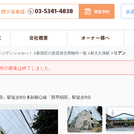
03-5341-4838
四ツ谷本店
水
来店予約
覧
会社概要
オーナー様へ
リアン
レジデンシャルへ！
新宿区の賃貸居住用物件一覧
新大久保駅
件の募集は終了しました。
宿」駅徒歩8分
副都心線「西早稲田」駅徒歩9分