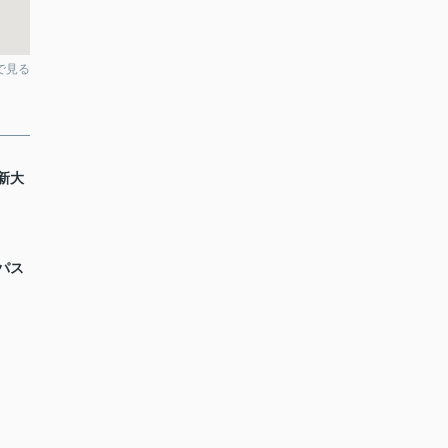
pで見る
新大
パス