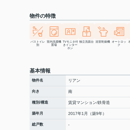
物件の特徴
バストイレ
室内洗濯機
TVモニタ付
独立洗面台
浴室乾燥機
オートロッ
別
置場
きインター
ク
ホン
基本情報
物件名
リアン
向き
南
種別/構造
賃貸マンション/鉄骨造
築年月
2017年1月（築9年）
総戸数
-