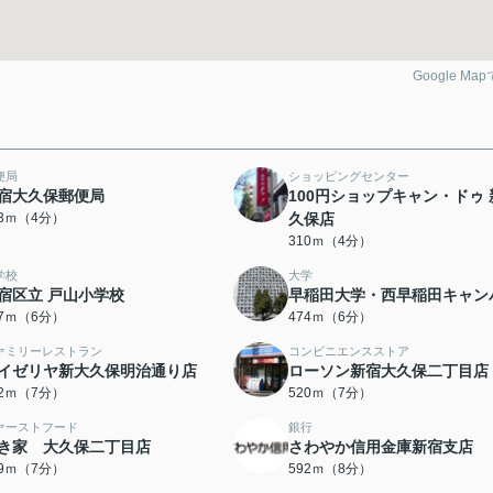
Google Ma
便局
ショッピングセンター
宿大久保郵便局
100円ショップキャン・ドゥ 
83ｍ（4分）
久保店
310ｍ（4分）
学校
大学
宿区立 戸山小学校
早稲田大学・西早稲田キャン
27ｍ（6分）
474ｍ（6分）
ァミリーレストラン
コンビニエンスストア
イゼリヤ新大久保明治通り店
ローソン新宿大久保二丁目店
12ｍ（7分）
520ｍ（7分）
ァーストフード
銀行
き家 大久保二丁目店
さわやか信用金庫新宿支店
39ｍ（7分）
592ｍ（8分）