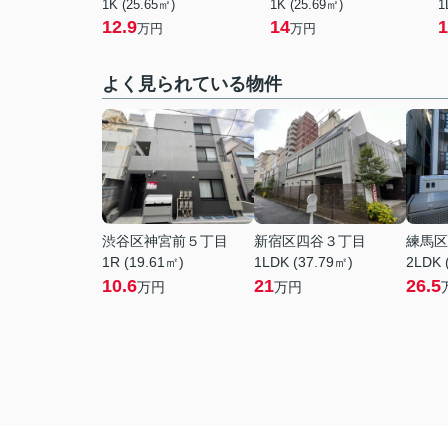
1K (25.65㎡)
1K (25.69㎡)
1
12.9
14
1
万円
万円
よく見られている物件
渋谷区神宮前５丁目
新宿区四谷３丁目
練馬区
1R (19.61㎡)
1LDK (37.79㎡)
2LDK 
10.6
21
26.5
万円
万円