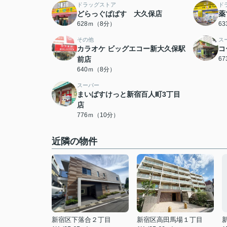
ドラッグストア
ド
どらっぐぱぱす 大久保店
薬
628ｍ（8分）
6
その他
ス
カラオケ ビッグエコー新大久保駅
コ
前店
6
640ｍ（8分）
スーパー
まいばすけっと新宿百人町3丁目
店
776ｍ（10分）
近隣の物件
新宿区下落合２丁目
新宿区高田馬場１丁目