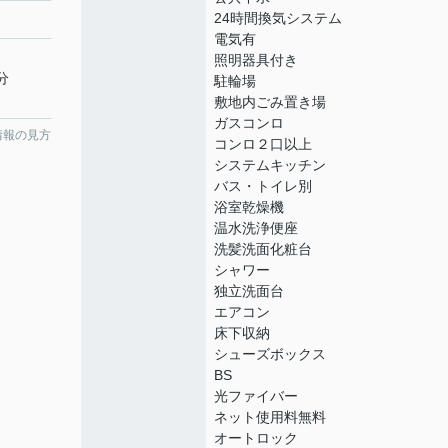
24時間換気システム
電気有
照明器具付き
分
駐輪場
敷地内ごみ置き場
ガスコンロ
情報の見方
コンロ２口以上
システムキッチン
バス・トイレ別
浴室乾燥機
温水洗浄便座
洗髪洗面化粧台
シャワー
独立洗面台
エアコン
床下収納
シューズボックス
BS
光ファイバー
ネット使用料無料
オートロック