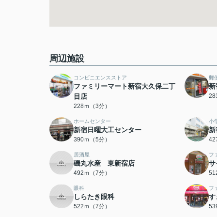
周辺施設
コンビニエンスストア
郵
ファミリーマート新宿大久保二丁
新
目店
2
228ｍ（3分）
ホームセンター
小
新宿日曜大工センター
新
390ｍ（5分）
4
居酒屋
フ
磯丸水産 東新宿店
サ
492ｍ（7分）
5
眼科
フ
しらたき眼科
す
522ｍ（7分）
5