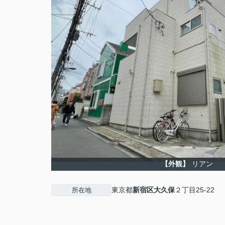
【外観】
リアン
東京都
新宿区
大久保
２丁目25-22
所在地