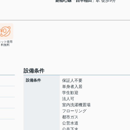
副都心線
「
西早稲田
」駅 徒歩9分
ネット使用
料無料
設備条件
設備条件
保証人不要
単身者入居
学生歓迎
法人可
室内洗濯機置場
フローリング
都市ガス
公営水道
公共下水