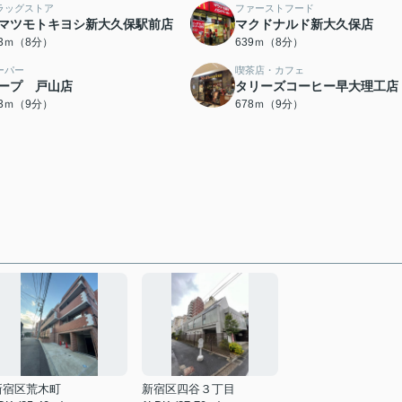
ラッグストア
ファーストフード
マツモトキヨシ新大久保駅前店
マクドナルド新大久保店
33ｍ（8分）
639ｍ（8分）
ーパー
喫茶店・カフェ
ープ 戸山店
タリーズコーヒー早大理工店
73ｍ（9分）
678ｍ（9分）
新宿区荒木町
新宿区四谷３丁目