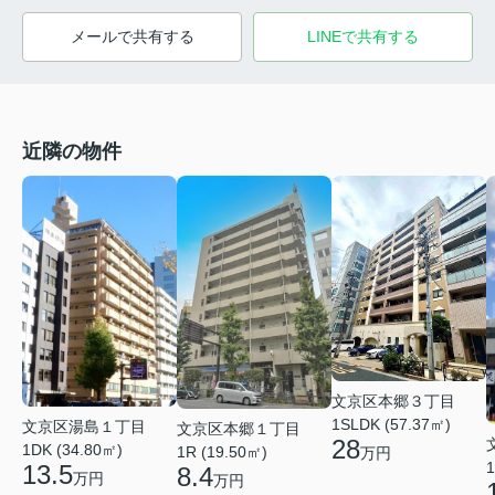
メールで共有する
LINEで共有する
近隣の物件
文京区本郷３丁目
1SLDK (57.37㎡)
文京区湯島１丁目
文京区本郷１丁目
28
1DK (34.80㎡)
1R (19.50㎡)
万円
1
13.5
8.4
万円
万円