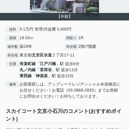
【外観】
9.1万円 管理/共益費 5,000円
賃料
18.03㎡
1R
面積
間取り
築29年
2階/7階建
築年数
所在階
東京都
文京区
水道
２丁目17-11
所在地
有楽町線
「
江戸川橋
」駅 徒歩6分
交通
丸ノ内線
「
茗荷谷
」駅 徒歩11分
東西線
「
神楽坂
」駅 徒歩12分
お部屋探しは、アップシードレジデンシャル水道橋店に
備考
お任せください！お電話（03-3868-2833）までお気軽
にお問合せください！お待ちしております。
スカイコート文京小石川のコメント(おすすめポイ
ント)