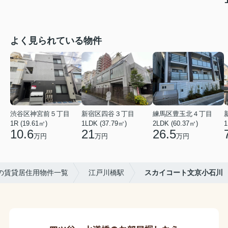
よく見られている物件
渋谷区神宮前５丁目
新宿区四谷３丁目
練馬区豊玉北４丁目
1R (19.61㎡)
1LDK (37.79㎡)
2LDK (60.37㎡)
1
10.6
21
26.5
万円
万円
万円
の賃貸居住用物件一覧
江戸川橋駅
スカイコート文京小石川