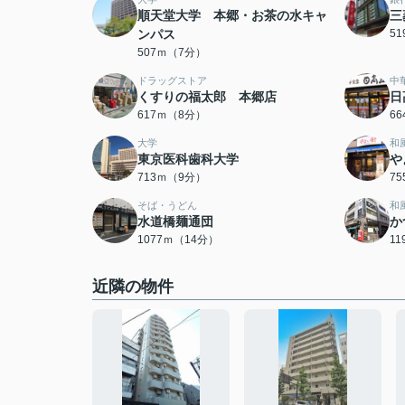
順天堂大学 本郷・お茶の水キャ
三
ンパス
5
507ｍ（7分）
ドラッグストア
中
くすりの福太郎 本郷店
日
617ｍ（8分）
6
大学
和
東京医科歯科大学
や
713ｍ（9分）
7
そば・うどん
和
水道橋麺通団
か
1077ｍ（14分）
1
近隣の物件