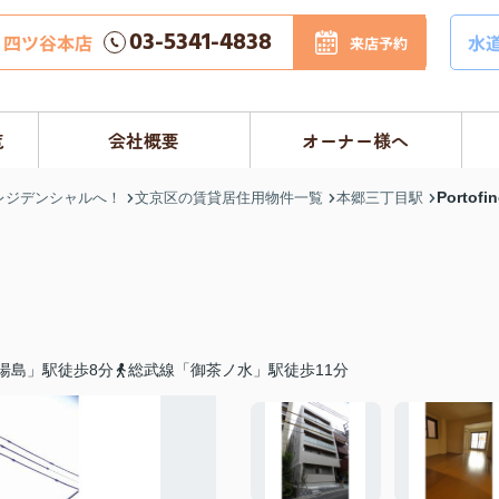
03-5341-4838
四ツ谷本店
水
来店予約
覧
会社概要
オーナー様へ
Portof
レジデンシャルへ！
文京区の賃貸居住用物件一覧
本郷三丁目駅
湯島」駅徒歩8分
総武線「御茶ノ水」駅徒歩11分