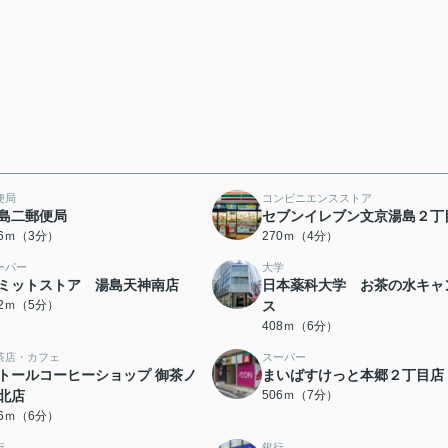
便局
コンビニエンスストア
島二郵便局
セブンイレブン文京湯島２丁
96ｍ（3分）
270ｍ（4分）
ーパー
大学
ミットストア 湯島天神南店
日本薬科大学 お茶の水キャ
72ｍ（5分）
ス
408ｍ（6分）
茶店・カフェ
スーパー
トールコーヒーショップ 御茶ノ
まいばすけっと本郷２丁目店
北店
506ｍ（7分）
66ｍ（6分）
行
銀行