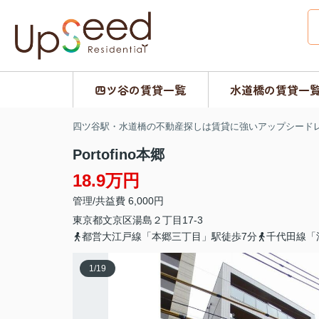
四ツ谷の賃貸一覧
水道橋の賃貸一
四ツ谷駅・水道橋の不動産探しは賃貸に強いアップシード
Portofino本郷
18.9万円
管理/共益費 6,000円
東京都
文京区
湯島
２丁目17-3
都営大江戸線「本郷三丁目」駅徒歩7分
千代田線「
1
/
19