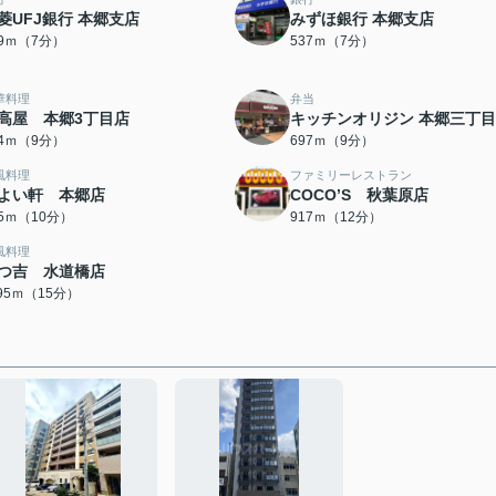
菱UFJ銀行 本郷支店
みずほ銀行 本郷支店
19ｍ（7分）
537ｍ（7分）
華料理
弁当
高屋 本郷3丁目店
キッチンオリジン 本郷三丁
64ｍ（9分）
697ｍ（9分）
風料理
ファミリーレストラン
よい軒 本郷店
COCO’S 秋葉原店
55ｍ（10分）
917ｍ（12分）
風料理
つ吉 水道橋店
195ｍ（15分）