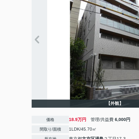
【外観】
18.9万円
管理/共益費
6,000円
価格
1LDK/45.70㎡
間取り/面積
東京都
文京区
湯島
２丁目17-3
所在地