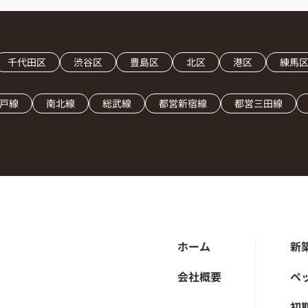
千代田区
渋谷区
豊島区
北区
港区
練馬
戸線
南北線
総武線
都営新宿線
都営三田線
ホーム
新
会社概要
ペ
初