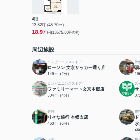
4階
13.82坪 (45.70㎡)
18.9
万円(13675.83円/坪)
周辺施設
コンビニエンスストア
郵
ローソン 文京サッカー通り店
湯
149ｍ（2分）
1
コンビニエンスストア
ス
ファミリーマート文京本郷店
サ
304ｍ（4分）
3
銀行
喫
りそな銀行 本郷支店
ド
463ｍ（6分）
水
4
大学
銀