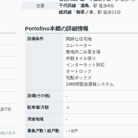
千代田線
「
湯島
」駅 徒歩8分
交通
総武線
「
御茶ノ水
」駅 徒歩11分
Portofino本郷の詳細情報
設備条件
閑静な住宅地
エレベーター
敷地内ごみ置き場
外観タイル張り
インターネット対応
オートロック
宅配ボックス
24時間緊急通報システム
設備(その他)
-
駐車場/月額
-/-
徒歩7分
用途地域
-
募集戸数 / 総戸数
- / 8戸
情報の見方