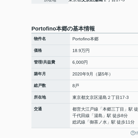
Portofino本郷の基本情報
物件名
Portofino本郷
価格
18.9万円
管理/共益費
6,000円
築年月
2020年9月（築5年）
総戸数
8戸
所在地
東京都
文京区
湯島
２丁目17-3
交通
都営大江戸線
「
本郷三丁目
」駅 
千代田線
「
湯島
」駅 徒歩8分
総武線
「
御茶ノ水
」駅 徒歩11分