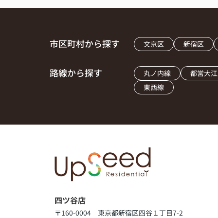
市区町村から探す
文京区
新宿区
路線から探す
丸ノ内線
都営大江
東西線
四ツ谷店
〒160-0004 東京都新宿区四谷１丁目7-2