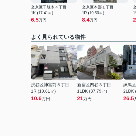
文京区千駄木４丁目
文京区本郷１丁目
1K (17.41㎡)
1R (19.50㎡)
1
6.5
8.4
2
万円
万円
よく見られている物件
渋谷区神宮前５丁目
新宿区四谷３丁目
練馬区
1R (19.61㎡)
1LDK (37.79㎡)
2LDK 
10.6
21
26.5
万円
万円